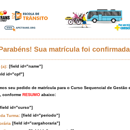
Parabéns! Sua matrícula foi confirmada
[field id="name"]
(a):
eld id="cpf"]
os seu pedido de matrícula para o Curso Sequencial de Gestão
o, conforme
RESUMO
abaixo:
field id="curso"]
[field id="periodo"]
 da Turma:
[field id="cargahoraria"]
orária