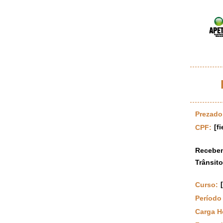
Prezado 
[fi
CPF:
Recebem
Trânsit
[
Curso:
Período
Carga H