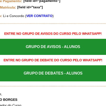
[field id="pagamento"]
e Pagamento:
[field id="taxa"]
Matrícula:
o:
Li e Concordo (
VER CONTRATO
)
ENTRE NO GRUPO DE AVISOS DO CURSO PELO WHATSAPP!
GRUPO DE AVISOS - ALUNOS
ENTRE NO GRUPO DE DEBATE DO CURSO PELO WHATSAPP!
GRUPO DE DEBATES - ALUNOS
e,
O BORGES
ador do Curso